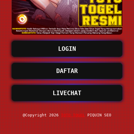
LOGIN
DAFTAR
LIVECHAT
@Copyright 2026
TOTO TOGEL
PIQUIN SEO